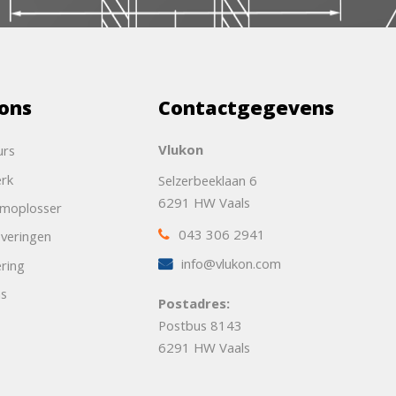
ons
Contactgegevens
Vlukon
urs
rk
Selzerbeeklaan 6
6291 HW Vaals
emoplosser
043 306 2941
veringen
info@vlukon.com
ering
ns
Postadres:
Postbus 8143
6291 HW Vaals
t