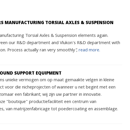
ARS MANUFACTURING TORSIAL AXLES & SUSPENSION
nufacturing Torsial Axles & Suspension elements again.
ween our R&D department and Vlukon's R&D department with
n. Process actually ran very smoothly”,
read more.
ROUND SUPPORT EQUIPMENT
 ons unieke vermogen om op maat gemaakte velgen in kleine
ect voor die nicheprojecten of wanneer u net begint met een
zomaar een fabrikant; wij zijn uw partner in innovatie.
nze "boutique" productiefaciliteit een centrum van
s, van matrijzenfabricage tot poedercoating en assemblage.