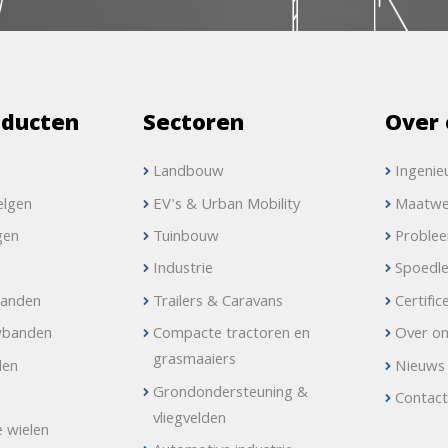
oducten
Sectoren
Over 
Landbouw
Ingenie
elgen
EV's & Urban Mobility
Maatwe
gen
Tuinbouw
Proble
Industrie
Spoedle
banden
Trailers & Caravans
Certific
wbanden
Compacte tractoren en
Over o
grasmaaiers
den
Nieuws
Grondondersteuning &
Contac
vliegvelden
e wielen