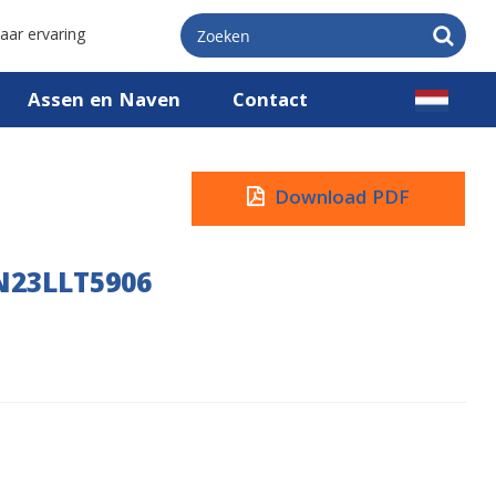
aar ervaring
Assen en Naven
Contact
Download PDF
N23LLT5906