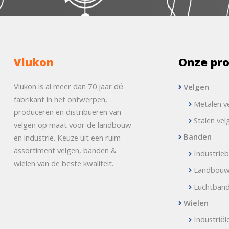
Vlukon
Onze pr
Vlukon is al meer dan 70 jaar dé
Velgen
fabrikant in het ontwerpen,
Metalen v
produceren en distribueren van
Stalen vel
velgen op maat voor de landbouw
Banden
en industrie. Keuze uit een ruim
assortiment velgen, banden &
Industrie
wielen van de beste kwaliteit.
Landbou
Luchtban
Wielen
Industriël