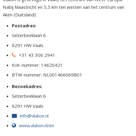
Vlukon is gevestigd in Vaals, het centrum van West-Europa.
Nabij Maastricht en 5,5 km ten westen van het centrum van
Aken (Duitsland).
Postadres:
Selzerbeeklaan 6
6291 HW Vaals
+31 43 306 2941
KvK-nummer: 14620421
BTW-nummer: NL001466069B01
Bezoekadres:
Selzerbeeklaan 6
6291 HW Vaals
info@vlukon.nl
www.vlukon.nl/en