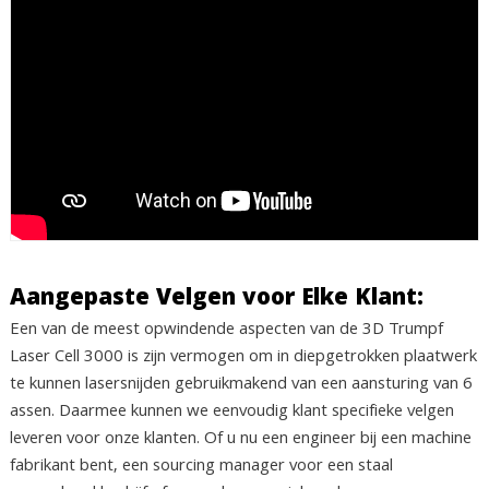
Aangepaste Velgen voor Elke Klant:
Een van de meest opwindende aspecten van de 3D Trumpf
Laser Cell 3000 is zijn vermogen om in diepgetrokken plaatwerk
te kunnen lasersnijden gebruikmakend van een aansturing van 6
assen. Daarmee kunnen we eenvoudig klant specifieke velgen
leveren voor onze klanten. Of u nu een engineer bij een machine
fabrikant bent, een sourcing manager voor een staal