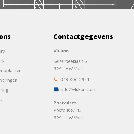
ons
Contactgegevens
Vlukon
urs
rk
Selzerbeeklaan 6
6291 HW Vaals
emoplosser
043 306 2941
veringen
info@vlukon.com
ering
ns
Postadres:
Postbus 8143
6291 HW Vaals
t