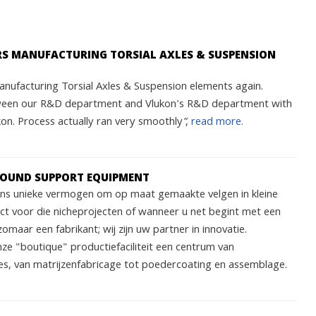
ARS MANUFACTURING TORSIAL AXLES & SUSPENSION
nufacturing Torsial Axles & Suspension elements again.
ween our R&D department and Vlukon's R&D department with
n. Process actually ran very smoothly”,
read more.
ROUND SUPPORT EQUIPMENT
 ons unieke vermogen om op maat gemaakte velgen in kleine
ect voor die nicheprojecten of wanneer u net begint met een
zomaar een fabrikant; wij zijn uw partner in innovatie.
nze "boutique" productiefaciliteit een centrum van
s, van matrijzenfabricage tot poedercoating en assemblage.