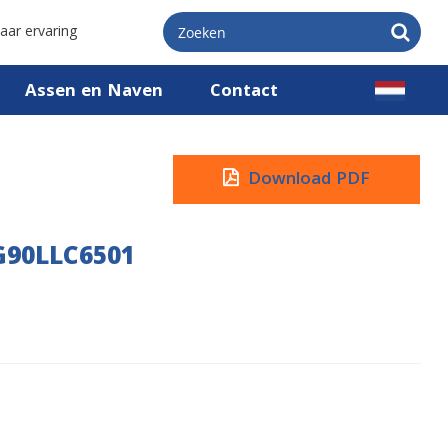
aar ervaring
Assen en Naven
Contact
Download PDF
G90LLC6501