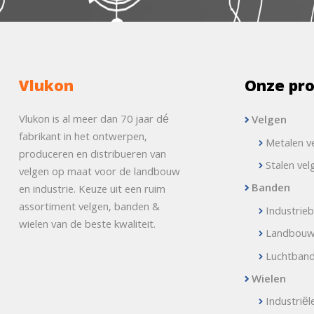
Vlukon
Onze pr
Vlukon is al meer dan 70 jaar dé
Velgen
fabrikant in het ontwerpen,
Metalen v
produceren en distribueren van
Stalen vel
velgen op maat voor de landbouw
Banden
en industrie. Keuze uit een ruim
assortiment velgen, banden &
Industrie
wielen van de beste kwaliteit.
Landbou
Luchtban
Wielen
Industriël