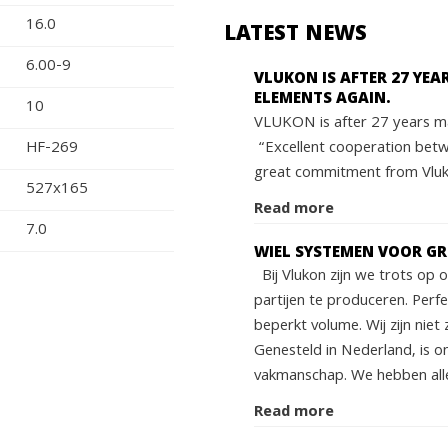
16.0
LATEST NEWS
6.00-9
VLUKON IS AFTER 27 YE
ELEMENTS AGAIN.
10
VLUKON is after 27 years ma
“Excellent cooperation bet
HF-269
great commitment from Vluko
527x165
Read more
7.0
WIEL SYSTEMEN VOOR G
Bij Vlukon zijn we trots op
partijen te produceren. Perf
beperkt volume. Wij zijn niet 
Genesteld in Nederland, is o
vakmanschap. We hebben alle
Read more