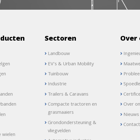
oducten
Sectoren
Over 
Landbouw
Ingenie
elgen
EV's & Urban Mobility
Maatwe
gen
Tuinbouw
Proble
Industrie
Spoedle
banden
Trailers & Caravans
Certific
wbanden
Compacte tractoren en
Over o
grasmaaiers
den
Nieuws
Grondondersteuning &
Contac
vliegvelden
e wielen