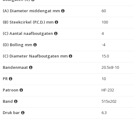
boutgaten (C)
(A) Diameter middengat mm
60
(B) Steekcirkel (P.C.D.) mm
100
(C) Aantal naafboutgaten
4
(D) Bolling mm
-4
(C) Diameter Naafboutgaten mm
15.0
Bandenmaat
20.5x8-10
PR
10
Patroon
HF-232
Band
515x202
Druk bar
6.3