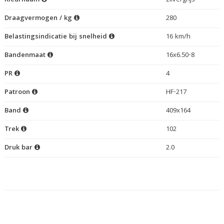
Kleurnaam
zilvergrijs
Draagvermogen / kg
280
Belastingsindicatie bij snelheid
16 km/h
Bandenmaat
16x6.50-8
PR
4
Patroon
HF-217
Band
409x164
Trek
102
Druk bar
2.0