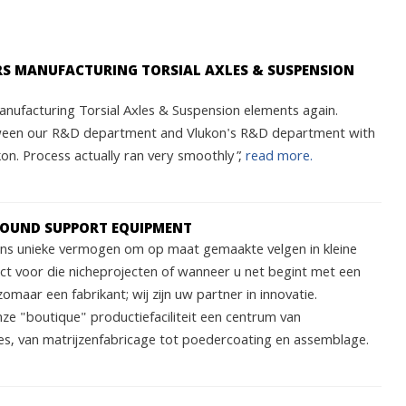
ARS MANUFACTURING TORSIAL AXLES & SUSPENSION
nufacturing Torsial Axles & Suspension elements again.
ween our R&D department and Vlukon's R&D department with
n. Process actually ran very smoothly”,
read more.
ROUND SUPPORT EQUIPMENT
 ons unieke vermogen om op maat gemaakte velgen in kleine
ect voor die nicheprojecten of wanneer u net begint met een
zomaar een fabrikant; wij zijn uw partner in innovatie.
nze "boutique" productiefaciliteit een centrum van
s, van matrijzenfabricage tot poedercoating en assemblage.