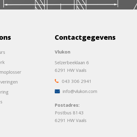
ons
Contactgegevens
Vlukon
urs
rk
Selzerbeeklaan 6
6291 HW Vaals
emoplosser
043 306 2941
veringen
info@vlukon.com
ering
ns
Postadres:
Postbus 8143
6291 HW Vaals
t