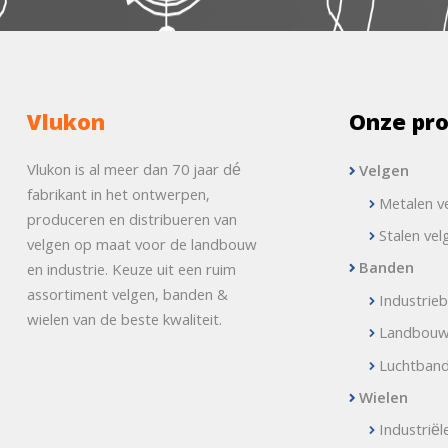
Vlukon
Onze pr
Vlukon is al meer dan 70 jaar dé
Velgen
fabrikant in het ontwerpen,
Metalen v
produceren en distribueren van
Stalen vel
velgen op maat voor de landbouw
Banden
en industrie. Keuze uit een ruim
assortiment velgen, banden &
Industrie
wielen van de beste kwaliteit.
Landbou
Luchtban
Wielen
Industriël