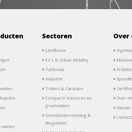
oducten
Sectoren
Over 
Landbouw
Ingenie
elgen
EV's & Urban Mobility
Maatwe
gen
Tuinbouw
Proble
Industrie
Spoedle
banden
Trailers & Caravans
Certific
wbanden
Compacte tractoren en
Over o
grasmaaiers
den
Nieuws
Grondondersteuning &
Contac
vliegvelden
e wielen