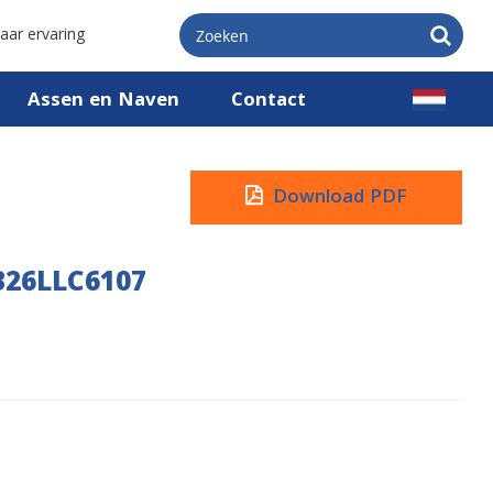
aar ervaring
Assen en Naven
Contact
Download PDF
B26LLC6107