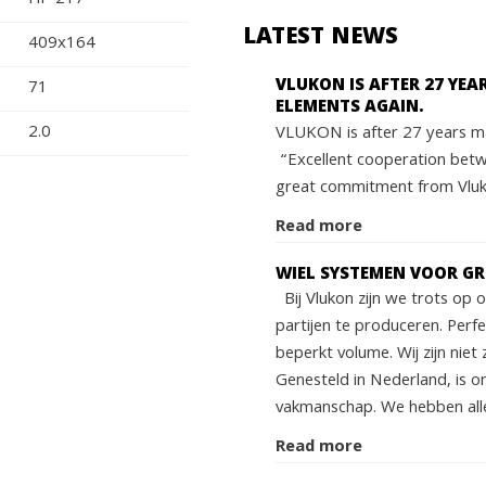
LATEST NEWS
409x164
VLUKON IS AFTER 27 YE
71
ELEMENTS AGAIN.
2.0
VLUKON is after 27 years ma
“Excellent cooperation bet
great commitment from Vluko
Read more
WIEL SYSTEMEN VOOR G
Bij Vlukon zijn we trots op
partijen te produceren. Perf
beperkt volume. Wij zijn niet 
Genesteld in Nederland, is o
vakmanschap. We hebben alle
Read more