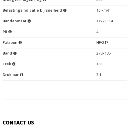
Draagvermogen / kg
250
Belastingsindicatie bij snelheid
16 km/h
Bandenmaat
11x7.00-4
PR
4
Patroon
HF-217
Band
270x185
Trek
183
Druk bar
3.1
CONTACT US