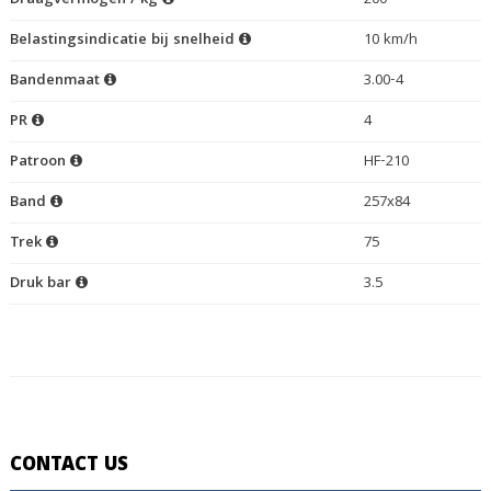
Draagvermogen / kg
200
Belastingsindicatie bij snelheid
10 km/h
Bandenmaat
3.00-4
PR
4
Patroon
HF-210
Band
257x84
Trek
75
Druk bar
3.5
CONTACT US