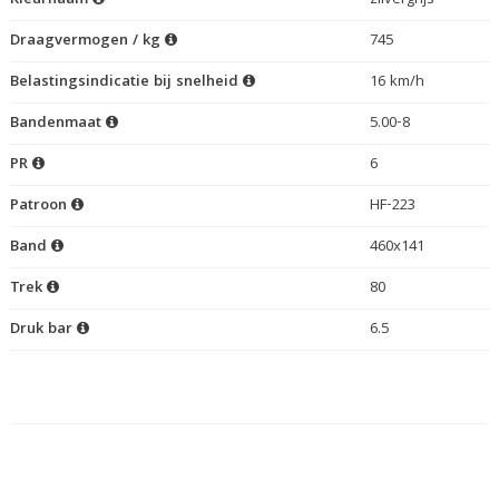
Kleurnaam
zilvergrijs
Draagvermogen / kg
745
Belastingsindicatie bij snelheid
16 km/h
Bandenmaat
5.00-8
PR
6
Patroon
HF-223
Band
460x141
Trek
80
Druk bar
6.5