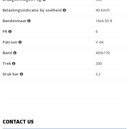
Draagvermogen / kg
345
Belastingsindicatie bij snelheid
40 km/h
Bandenmaat
16x6.50-8
PR
6
Patroon
V-64
Band
430x170
Trek
200
Druk bar
3.2
CONTACT US