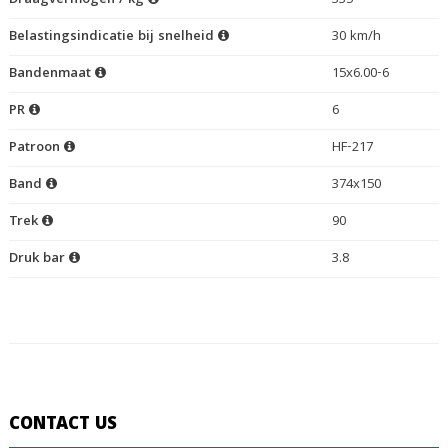
Draagvermogen / kg
335
Belastingsindicatie bij snelheid
30 km/h
Bandenmaat
15x6.00-6
PR
6
Patroon
HF-217
Band
374x150
Trek
90
Druk bar
3.8
CONTACT US